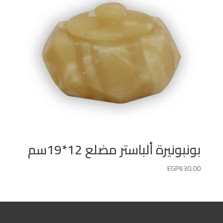
بونبونيرة ألباستر مضلع 12*19سم
EGP
630.00