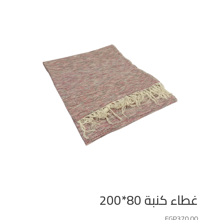
غطاء كنبة 80*200
EGP
370.00