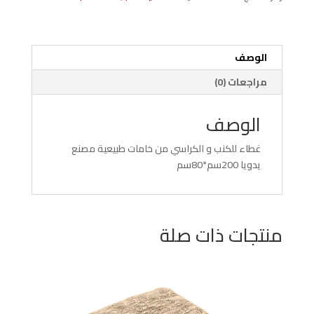
مقاس
80*200
الوصف
مراجعات (0)
الوصف
غطاء للكنب و الكراسي من خامات طبيعية مصنع
يدويا 200سم*80سم
منتجات ذات صلة