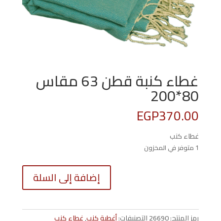
غطاء كنبة قطن 63 مقاس
80*200
EGP
370.00
غطاء كنب
1 متوفر في المخزون
كمية
إضافة إلى السلة
غطاء
كنبة
قطن
63
رمز المنتج:
26690
التصنيفات:
أغطية كنب
,
غطاء كنب