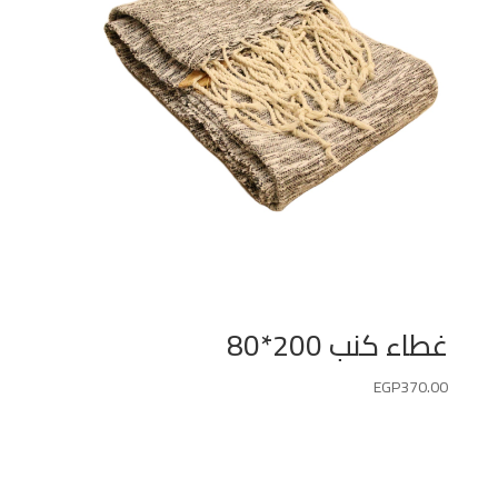
غطاء كنب 200*80
EGP
370.00