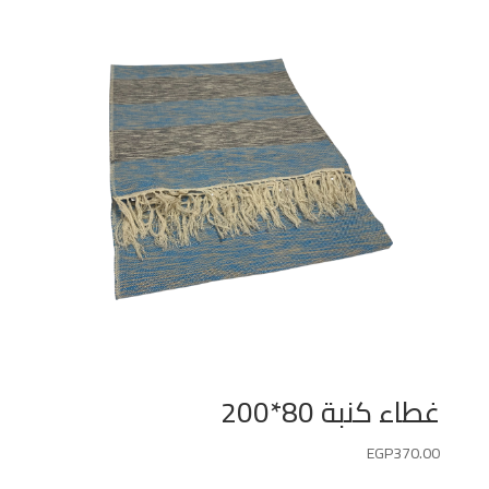
غطاء كنبة 80*200
EGP
370.00