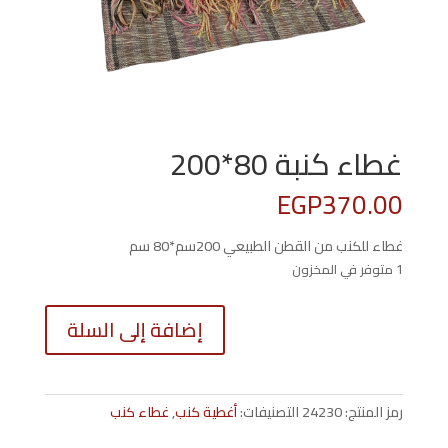
غطاء كنبة 80*200
EGP
370.00
غطاء للكنب من القطن الطبيعي 200سم*80 سم
1 متوفر في المخزون
كمية
إضافة إلى السلة
غطاء
كنبة
80*200
رمز المنتج:
24230
التصنيفات:
أغطية كنب
,
غطاء كنب