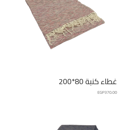
غطاء كنبة 80*200
EGP
370.00