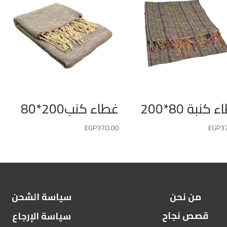
كنبة 80*200
غطاء كنب200*80
EGP
370.00
EGP
3
من نحن
سياسة الشحن
قصص نجاح
سياسة الإرجاع