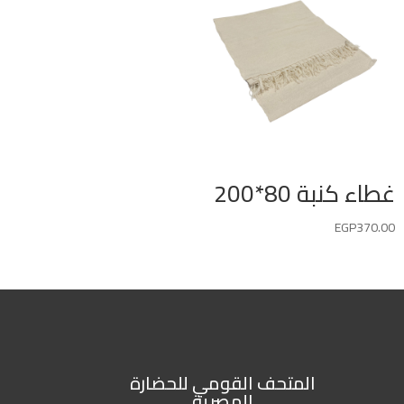
غطاء كنبة 80*200
EGP
370.00
المتحف القومي للحضارة
المصرية