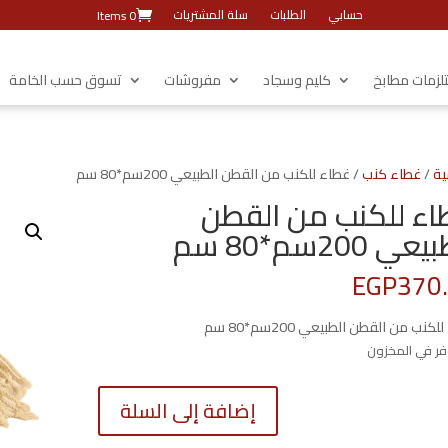
حسابي
الطلبات
سلة المشتريات
0 Items
زمات مطابخ
كليم وسجاد
مفروشات
تسوق حسب الخامة
ية
/
غطاء كنب
/ غطاء للكنب من القطن الطبيعي 200سم*80 سم
ء للكنب من القطن
ي 200سم*80 سم
EGP
370
كنب من القطن الطبيعي 200سم*80 سم
كمية
إضافة إلى السلة
غطاء
للكنب