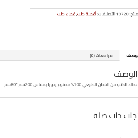
من
القطن
منتج:
19728
التصنيفات:
أغطية كنب
,
غطاء كنب
الطبيعي
200سم*80
سم
لوصف
مراجعات (0)
الوصف
غطاء للكنب من القطن الطبيعي 100% مصنوع يدويا بمقاس 200سم *80سم
جات ذات صلة