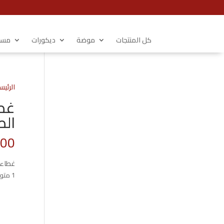
كل المنتجات
موضة
ديكورات
مستل
الرئيس
غطا
الطبيع
.00
غطاء لل
1 متوفر في المخزون