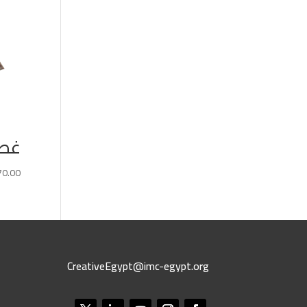
غطاء 
70.00
CreativeEgypt@imc-egypt.org