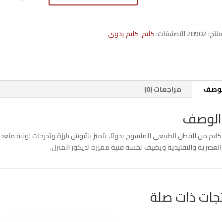
قطن
يدوي
90×200
منتج:
28902
التصنيفات:
كليم
,
كليم يدوي
سم
بارز
متعدد
الألوان
لوصف
مراجعات (0)
الوصف
كليم من القطن الطبيعي المنسوج يدويًا، يتميز بنقوش بارزة وتدرجات لونية متعدد
العصرية والتقليدية ويضيف لمسة فنية مميزة لديكور المنزل.
جات ذات صلة