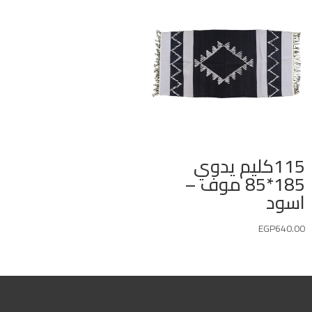
115كليم يدوي
185*85 موف –
اسود
EGP
640.00