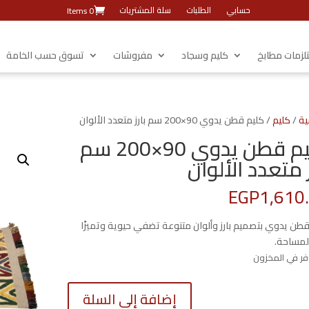
حسابي
الطلبات
سلة المشتريات
0 Items
زمات مطابخ
كليم وسجاد
مفروشات
تسوق حسب الخامة
ية
/
كليم
/ كليم قطن يدوي 90×200 سم بارز متعدد الألوان
كليم قطن يدوي 90×200 سم
ز متعدد الألوان
EGP
1,610
قطن يدوي بتصميم بارز وألوان متنوعة تضفي حيوية وتميزًا
لمساحة.
كمية
إضافة إلى السلة
كليم