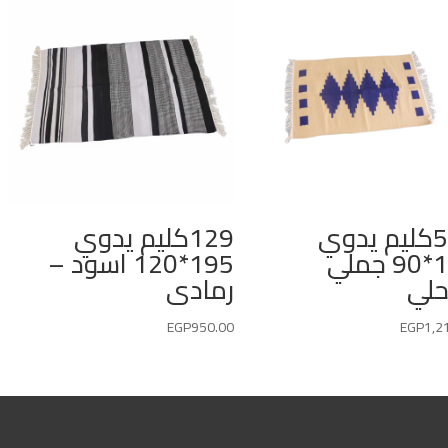
507كليم يدوي
129كليم يدوي
150*90 جملي
195*120 اسود –
لي
رمادى
EGP
950.00
EGP
1,2