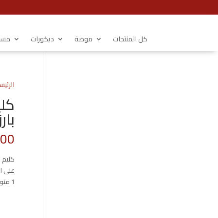
كل المنتجات
موضة
ديكورات
مستل
الرئيس
بار
.00
كليم 
على ا
1 متوفر في المخزون