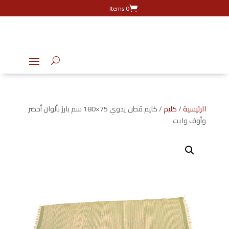
0 Items
الرئيسية
/
كليم
/ كليم قطن يدوي 75×180 سم بارز بألوان أخضر
وأوف وايت