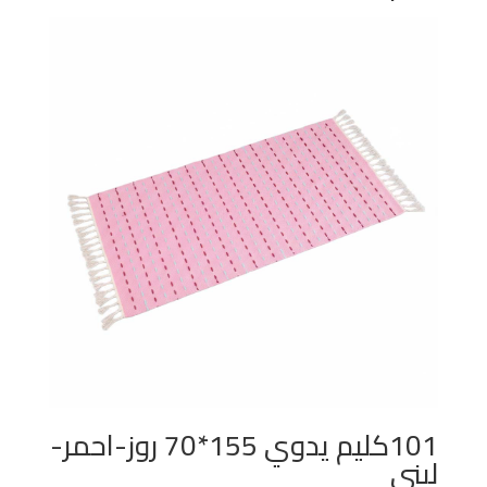
101كليم يدوي 155*70 روز-احمر-
لبني