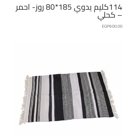
114كليم يدوي 185*80 روز- احمر
– كحلي
EGP
600.00