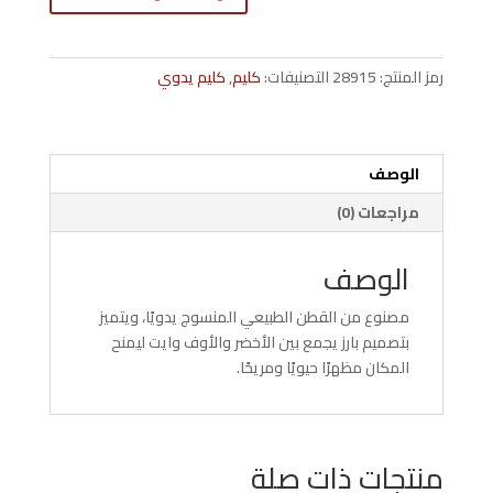
قطن
يدوي
75×180
رمز المنتج:
28915
التصنيفات:
كليم
,
كليم يدوي
سم
بارز
بألوان
أخضر
الوصف
وأوف
مراجعات (0)
وايت
الوصف
مصنوع من القطن الطبيعي المنسوج يدويًا، ويتميز
بتصميم بارز يجمع بين الأخضر والأوف وايت ليمنح
المكان مظهرًا حيويًا ومريحًا.
منتجات ذات صلة