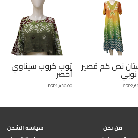
ان نص كم قصير
توب كروب سيناوي
 نوبي
أخضر
EGP
1,430.00
EGP
2,6
من نحن
سياسة الشحن