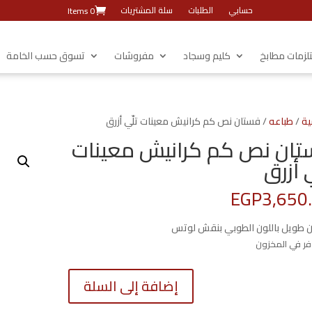
حسابي
الطلبات
سلة المشتريات
0 Items
زمات مطابخ
كليم وسجاد
مفروشات
تسوق حسب الخامة
ية
/
طباعه
/ فستان نص كم كرانيش معينات تلّي أزرق
ان نص كم كرانيش معينات
ي أزرق
EGP
3,650
 طويل باللون الطوبي بنقش لوتس
كمية
إضافة إلى السلة
فستان
نص