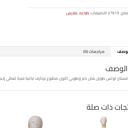
كم
كرانيش
منتج:
27619
التصنيفات:
طباعه
,
ملابس
معينات
تلّي
أزرق
لوصف
مراجعات (0)
الوصف
فستان لوتس طويل بنص كم وطوبي اللون، مطبوع بزخارف نباتية فنية تعطي إحساسا
جات ذات صلة