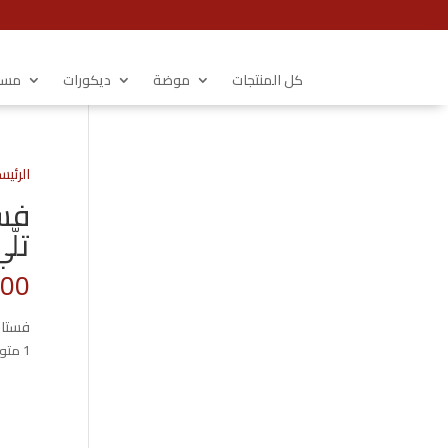
كل المنتجات
موضة
ديكورات
مستل
الرئيس
فست
تلّ
.00
فستان
1 متوفر في المخزون