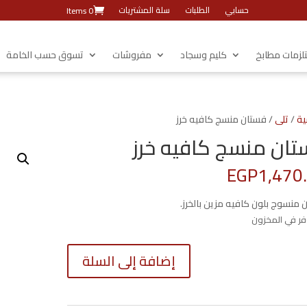
حسابي
الطلبات
سلة المشتريات
0 Items
زمات مطابخ
كليم وسجاد
مفروشات
تسوق حسب الخامة
ية
/
تلى
/ فستان منسج كافيه خرز
ان منسج كافيه خرز
EGP
1,470
 منسوج بلون كافيه مزين بالخرز.
كمية
إضافة إلى السلة
فستان
منسج
كافيه