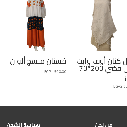
 كتان أوف وايت
فستان منسج ألوان
تللي فضي 200*70
EGP
1,960.00
EGP
2,9
من نحن
سياسة الشحن