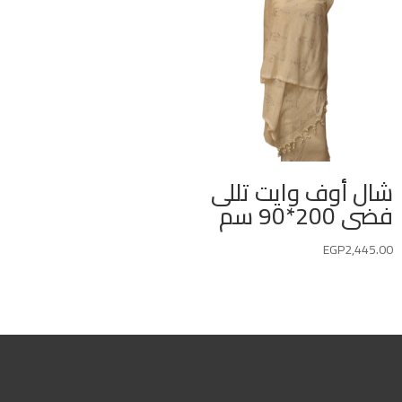
شال أوف وايت تللى
فضى 200*90 سم
EGP
2,445.00