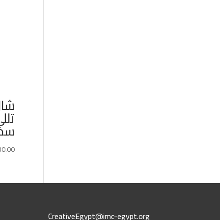
شال
سم
30.00
CreativeEgypt@imc-egypt.org