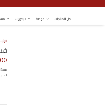
كل المنتجات
موضة
ديكورات
مستل
الرئيس
فست
.00
فستان
1 متوفر في المخزون