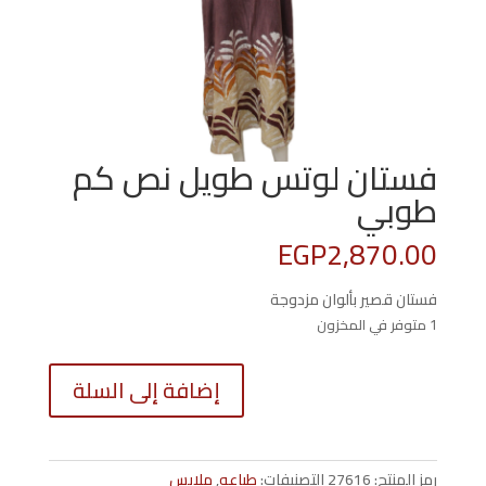
فستان لوتس طويل نص كم
طوبي
EGP
2,870.00
فستان قصير بألوان مزدوجة
1 متوفر في المخزون
كمية
إضافة إلى السلة
فستان
لوتس
طويل
نص
رمز المنتج:
27616
التصنيفات:
طباعه
,
ملابس