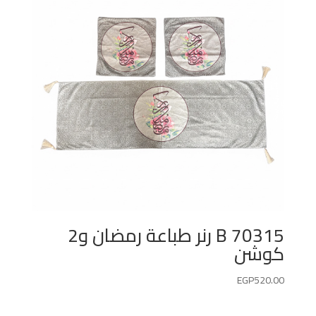
70315 B رنر طباعة رمضان و2
كوشن
EGP
520.00