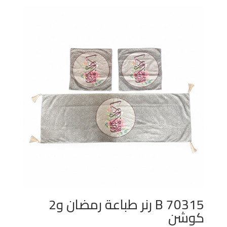
70315 B رنر طباعة رمضان و2
كوشن