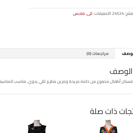
مطرز
بالتللي
منتج:
24524
التصنيفات:
تلى
,
ملابس
للأطفال
لوصف
مراجعات (0)
الوصف
فستان أطفال مصنوع من خامة مريحة ومزين بتطريز تللي يدوي، مناسب للمناسبات ا
جات ذات صلة