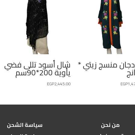
دجان منسج زيتي *
شال أسود تللى فضي
نج
يأوية 200*90سم
EGP
2,445.00
EGP
1,4
من نحن
سياسة الشحن