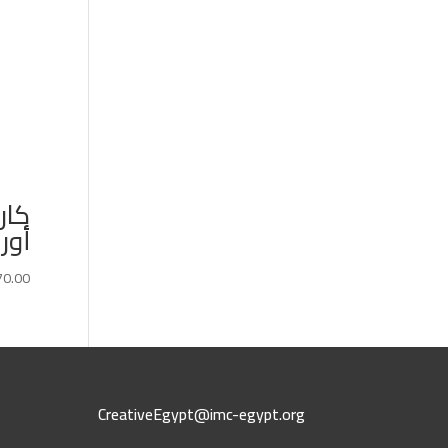
كار
أورا
70.00
CreativeEgypt@imc-egypt.org