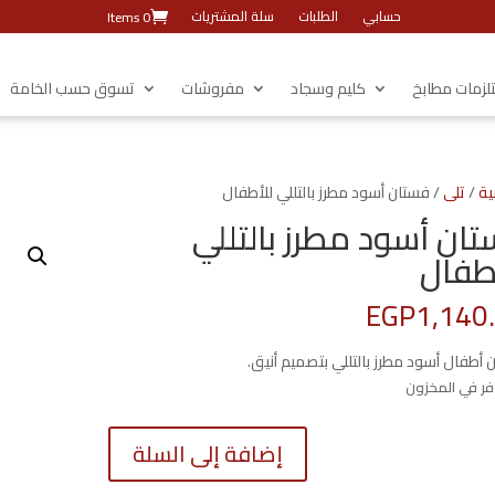
حسابي
الطلبات
سلة المشتريات
0 Items
زمات مطابخ
كليم وسجاد
مفروشات
تسوق حسب الخامة
ية
/
تلى
/ فستان أسود مطرز بالتللي للأطفال
ان أسود مطرز بالتللي
طفال
EGP
1,140
 أطفال أسود مطرز بالتللي بتصميم أنيق.
كمية
إضافة إلى السلة
فستان
أسود