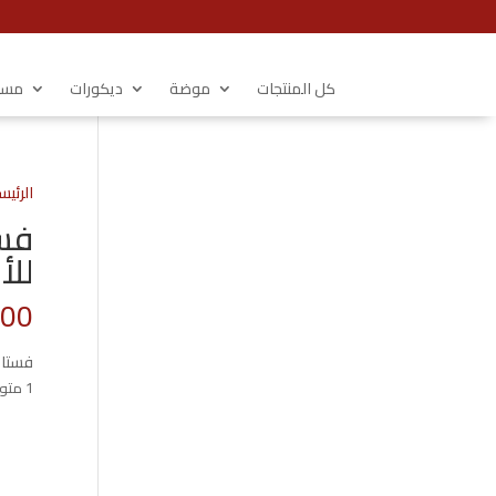
كل المنتجات
موضة
ديكورات
مستل
الرئيس
فست
للأ
.00
فستان
1 متوفر في المخزون