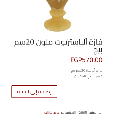
فازة ألباسترتوت ملون 20سم
بيج
EGP
570.00
فازة ألباستر 20سم بيج
1 متوفر في المخزون
كمية
إضافة إلى السلة
فازة
ألباسترت
ملون
20سم
رمز المنتج:
12865
التصنيفات:
رخام
,
ڤازات