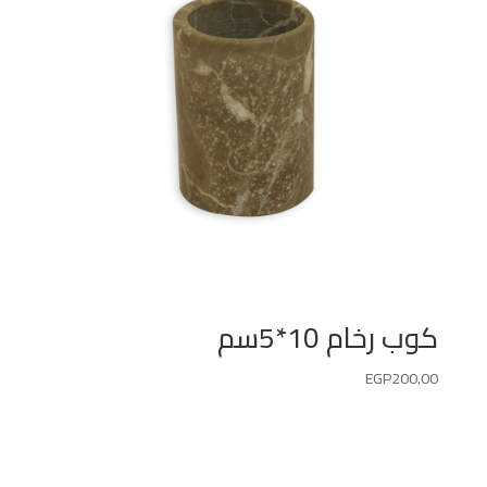
كوب رخام 10*5سم
EGP
200.00