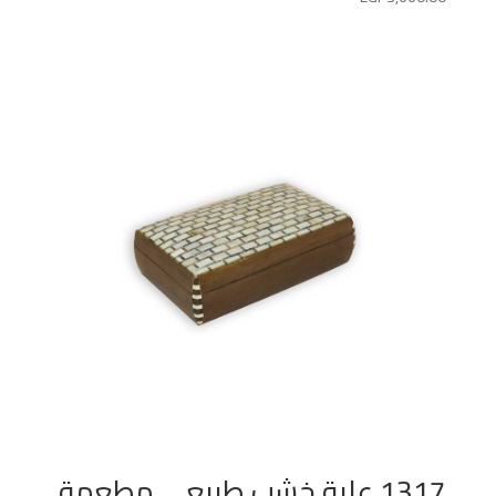
1317 علبة خشب طبيعي مطعمة