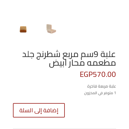
علبة 9سم مربع شطرنج جلد
مطعمه محار ابيض
EGP
570.00
علبة مربعة فاخرة
1 متوفر في المخزون
كمية
إضافة إلى السلة
علبة
9سم
مربع