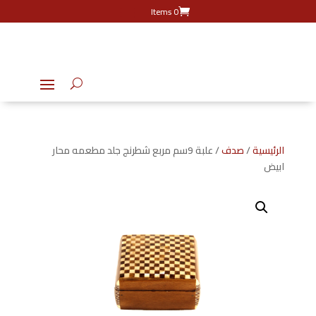
0 Items
الرئيسية
/
صدف
/ علبة 9سم مربع شطرنج جلد مطعمه محار
ابيض