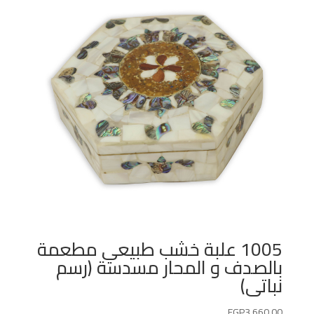
1005 علبة خشب طبيعي مطعمة
بالصدف و المحار مسدسة (رسم
نباتى)
EGP
3,660.00