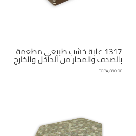
1317 علبة خشب طبيعي مطعمة
بالصدف والمحار من الداخل والخارج
EGP
4,890.00