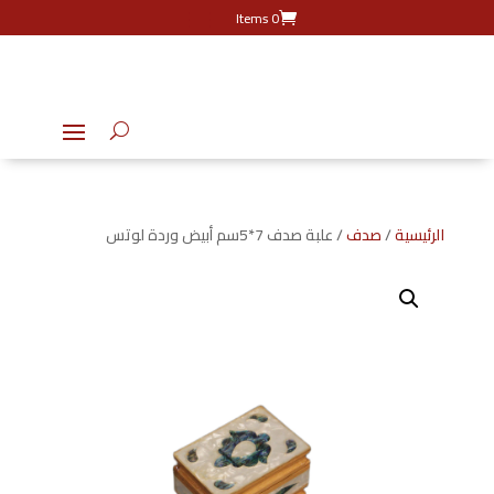
0 Items
الرئيسية
/
صدف
/ علبة صدف 7*5سم أبيض وردة لوتس