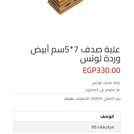
علبة صدف 7*5سم أبيض
وردة لوتس
EGP
330.00
علبة صدف لوتس
غير متوفر في المخزون
رمز المنتج:
26835
التصنيف:
صدف
الوصف
مراجعات (0)