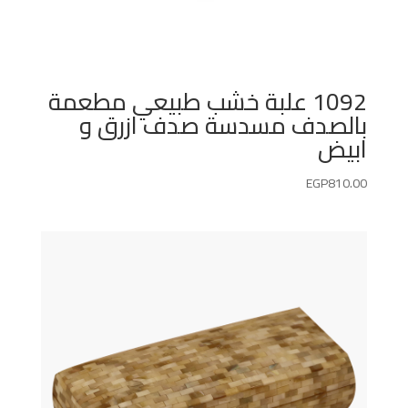
1092 علبة خشب طبيعي مطعمة
بالصدف مسدسة صدف ازرق و
ابيض
EGP
810.00