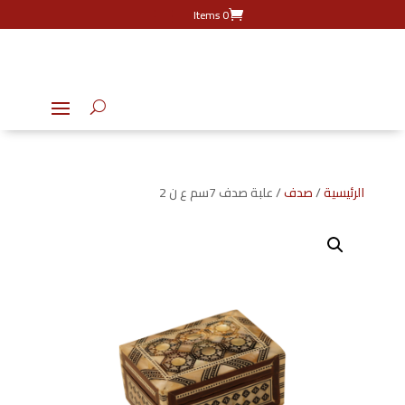
0 Items
الرئيسية
/
صدف
/ علبة صدف 7سم ع ن 2