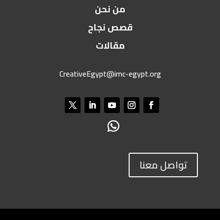
من نحن
قصص نجاح
مقالات
CreativeEgypt@imc-egypt.org
تواصل معنا