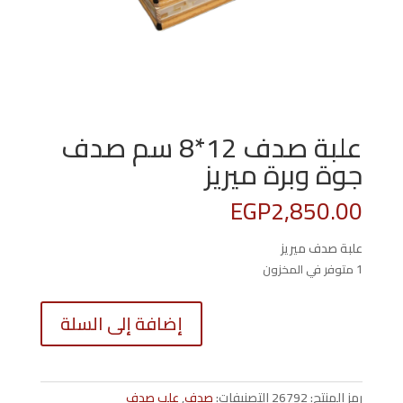
علبة صدف 12*8 سم صدف
جوة وبرة ميريز
EGP
2,850.00
علبة صدف ميريز
1 متوفر في المخزون
كمية
إضافة إلى السلة
علبة
صدف
12*8
سم
رمز المنتج:
26792
التصنيفات:
صدف
,
علب صدف