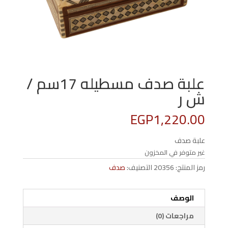
علبة صدف مسطيله 17سم /
ش ر
EGP
1,220.00
علبة صدف
غير متوفر في المخزون
رمز المنتج:
20356
التصنيف:
صدف
الوصف
مراجعات (0)