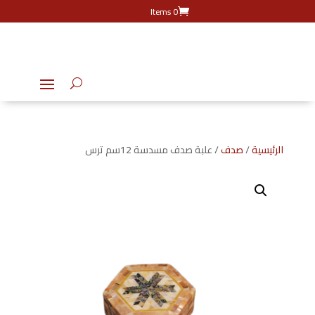
0 Items
الرئيسية
/
صدف
/ علبة صدف مسدسة 12سم ترس