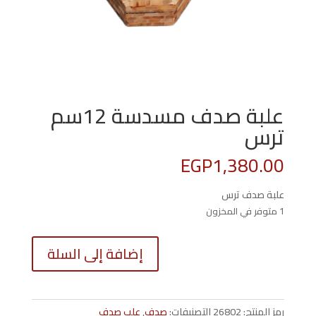
علبة صدف مسدسة 12سم
ترس
EGP
1,380.00
علبة صدف ترس
1 متوفر في المخزون
كمية
إضافة إلى السلة
علبة
صدف
مسدسة
12سم
رمز المنتج:
26802
التصنيفات:
صدف
,
علب صدف