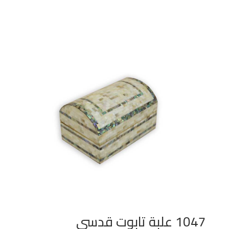
1047 علبة تابوت قدسى