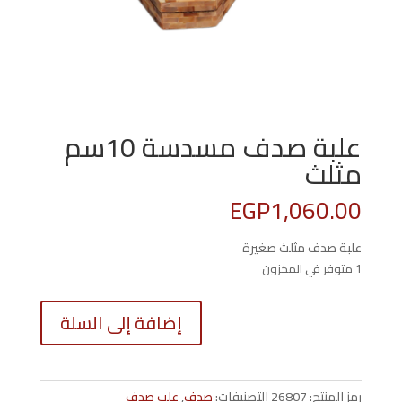
علبة صدف مسدسة 10سم
مثلث
EGP
1,060.00
علبة صدف مثلث صغيرة
1 متوفر في المخزون
كمية
إضافة إلى السلة
علبة
صدف
مسدسة
10سم
رمز المنتج:
26807
التصنيفات:
صدف
,
علب صدف