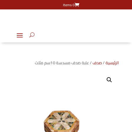
0 Items
الرئيسية
/
صدف
/ علبة صدف مسدسة 10سم مثلث