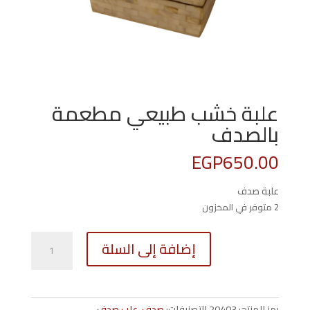
علبة خشب طبيعي مطعمة
بالصدف
EGP
650.00
علبة صدف
2 متوفر في المخزون
كمية
إضافة إلى السلة
علبة
خشب
طبيعي
مطعمة
رمز المنتج:
20403
التصنيفات:
صدف
,
علب صدف