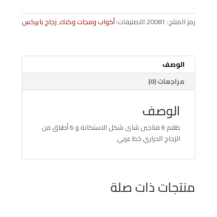
خط
عربي
رمز المنتج:
20081
التصنيفات:
أكواب ومجات وكنك
,
زجاج بايركس
6
فناجين
شاي
استكانه
الوصف
و
مراجعات (0)
6
أطباق
الوصف
طقم 6 فناجين شاى شكل الاستكانة و 6 أطباق من
الزجاج الحراري خط عربي
منتجات ذات صلة