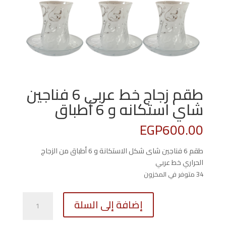
طقم زجاج خط عربي 6 فناجين
شاي استكانه و 6 أطباق
EGP
600.00
طقم 6 فناجين شاى شكل الاستكانة و 6 أطباق من الزجاج
الحراري خط عربي
34 متوفر في المخزون
كمية
إضافة إلى السلة
طقم
زجاج