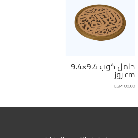
حامل كوب 9.4×9.4
cm روز
EGP
180.00