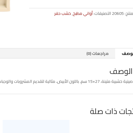
cm
ابيض
منتج:
20605
التصنيفات:
أواني مطبخ
,
خشب حفر
6220100300002
لوصف
مراجعات (0)
الوصف
صينية خشبية متينة، 27×15 سم، باللون الأبيض، مثالية لتقديم المشروبات والوجبات الخفيفة بأناقة.
جات ذات صلة