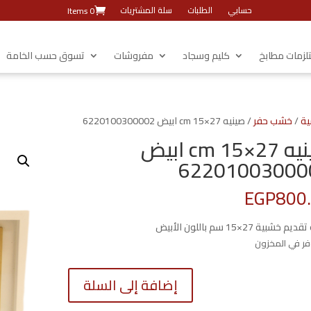
حسابي
الطلبات
سلة المشتريات
0 Items
زمات مطابخ
كليم وسجاد
مفروشات
تسوق حسب الخامة
ية
/
خشب حفر
/ صينيه 27×15 cm ابيض 6220100300002
صينيه 27×15 cm ابيض
62201003000
EGP
800
 خشبية 27×15 سم باللون الأبيض
كمية
إضافة إلى السلة
صينيه
27x15