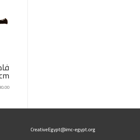
cm
80.00
CreativeEgypt@imc-egypt.org