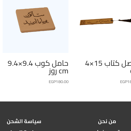
فاصل كتاب 15×4
حامل كوب 9.4×9.4
cm روز
EGP
180.00
EGP
1
من نحن
سياسة الشحن