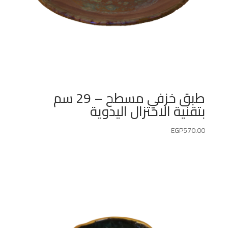
طبق خزفي مسطح – 29 سم
بتقنية الاختزال اليدوية
EGP
570.00