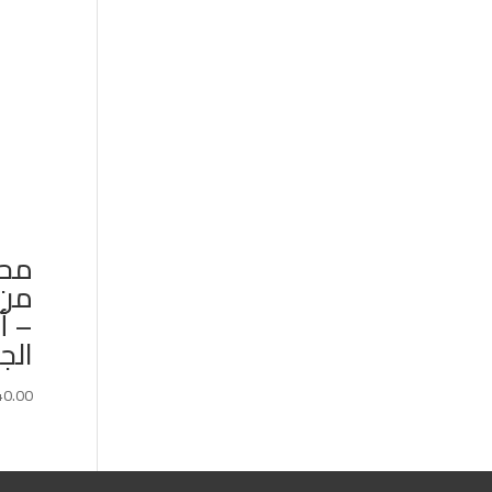
محف
من 
– أ
الج
40.00