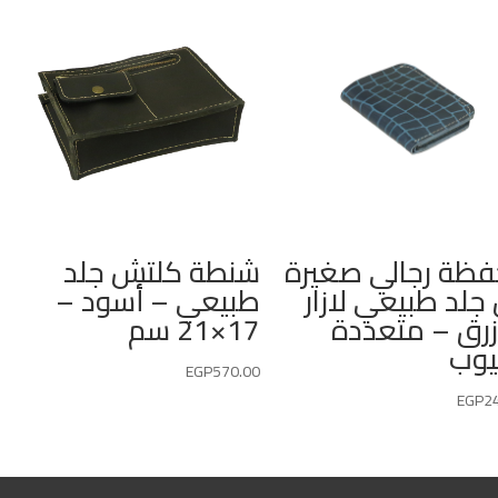
ظة رجالي صغيرة
شنطة كلتش جلد
جلد طبيعي لازار
طبيعي – أسود –
زرق – متعددة
17×21 سم
يوب
EGP
570.00
EGP
2