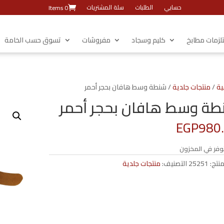
حسابي
الطلبات
سلة المشتريات
0 Items
زمات مطابخ
كليم وسجاد
مفروشات
تسوق حسب الخامة
ية
/
منتجات جلدية
/ شنطة وسط هافان بحجر أحمر
ة وسط هافان بحجر أحمر
EGP
980
وفر في المخزون
منتج:
25251
التصنيف:
منتجات جلدية