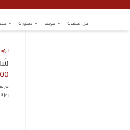
كل المنتجات
موضة
ديكورات
مستل
الرئيس
شنط
.00
غير مت
رمز ال