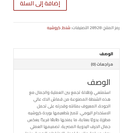
إضافة إلى السلة
شنطة
من
قماش
الدك
رمز المنتج:
28928
التصنيفات:
شنط
,
كروشيه
بوردة
كروشيه
مطرزة
يدويًا
الوصف
N00451
مراجعات (0)
الوصف
استمتعي بإطلالة تجمع بين العملية والجمال مع
هذه الشنطة المصنوعة من قماش الدك عالي
الجودة، المعروف بمتانته وقدرته على تحمل
الاستخدام اليومي. تتميز بتطعيمها بوردة كروشيه
مطرزة يدويًا بعناية، ما يمنحها طابعًا فريدًا يعكس
جمال الحرف اليدوية المصرية. تصميمها العملي