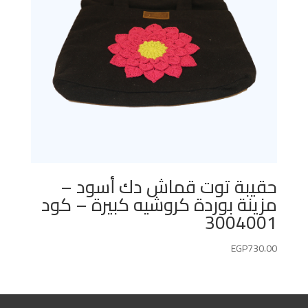
حقيبة توت قماش دك أسود –
مزينة بوردة كروشيه كبيرة – كود
3004001
EGP
730.00