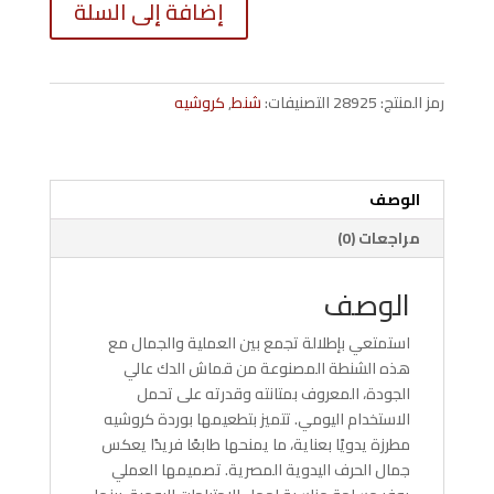
إضافة إلى السلة
شنطة
من
قماش
الدك
رمز المنتج:
28925
التصنيفات:
شنط
,
كروشيه
بوردة
كروشيه
مطرزة
يدويًا
الوصف
N00027
مراجعات (0)
الوصف
استمتعي بإطلالة تجمع بين العملية والجمال مع
هذه الشنطة المصنوعة من قماش الدك عالي
الجودة، المعروف بمتانته وقدرته على تحمل
الاستخدام اليومي. تتميز بتطعيمها بوردة كروشيه
مطرزة يدويًا بعناية، ما يمنحها طابعًا فريدًا يعكس
جمال الحرف اليدوية المصرية. تصميمها العملي