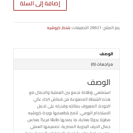
إضافة إلى السلة
شنطة
من
قماش
الدك
رمز المنتج:
28921
التصنيفات:
شنط
,
كروشيه
بوردة
كروشيه
مطرزة
يدويًا
الوصف
N00023
مراجعات (0)
الوصف
استمتعي بإطلالة تجمع بين العملية والجمال مع
هذه الشنطة المصنوعة من قماش الدك عالي
الجودة، المعروف بمتانته وقدرته على تحمل
الاستخدام اليومي. تتميز بتطعيمها بوردة كروشيه
مطرزة يدويًا بعناية، ما يمنحها طابعًا فريدًا يعكس
جمال الحرف اليدوية المصرية. تصميمها العملي