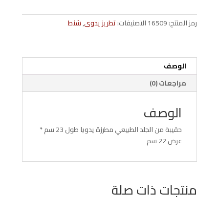
كبيرة
جلد
رمز المنتج:
16509
التصنيفات:
تطريز يدوى
,
شنط
طبيعي
طباعة
تمساح
تطريز
الوصف
كف
مراجعات (0)
فاطمة
أزرق
الوصف
حقيبة من الجلد الطبيعي مطرزة يدويا طول 23 سم *
عرض 22 سم
منتجات ذات صلة