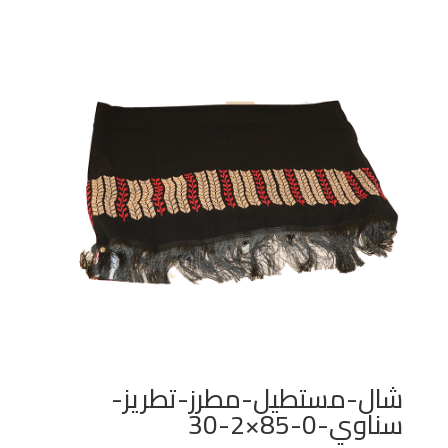
شال-مستطيل-مطرز-تطريز-
سناوي-0-85×2-30