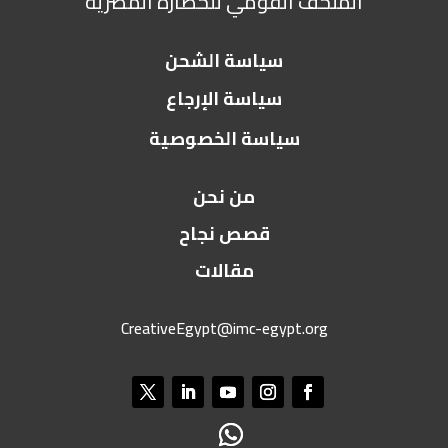
المتحف القومي للحضارة المصرية
سياسة الشحن
سياسة الإرجاع
سياسة الخصوصية
من نحن
قصص نجاح
مقالات
CreativeEgypt@imc-egypt.org