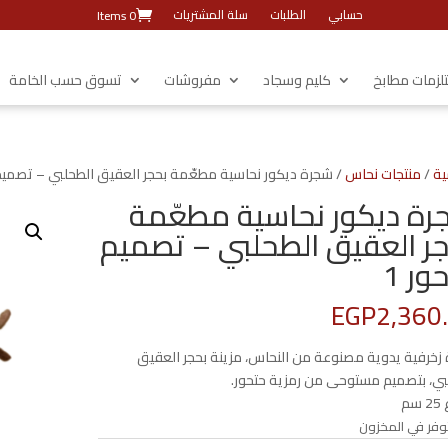
حسابي
الطلبات
سلة المشتريات
0 Items
زمات مطابخ
كليم وسجاد
مفروشات
تسوق حسب الخامة
ية
/
منتجات نحاس
/ شجرة ديكور نحاسية مطعّمة بحجر العقيق الطحلبي – تصميم 
ة ديكور نحاسية مطعّمة
ر العقيق الطحلبي – تصميم
ور 1
EGP
2,360
زخرفية يدوية مصنوعة من النحاس، مزينة بحجر العقيق
بي، بتصميم مستوحى من رمزية حتحور.
سم
وفر في المخزون