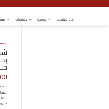
كل المنتجات
موضة
ديكورات
مستل
الرئيس
شجر
بحج
حتح
.00
شجرة 
الطحل
ارتفاع 25 
غير مت