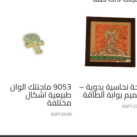
ة نحاسية يدوية –
9053 ماجنتك الوان
يم بوابة الطاقة
طبيعية اشكال
مختلفة
EGP
7,2
EGP
120.00