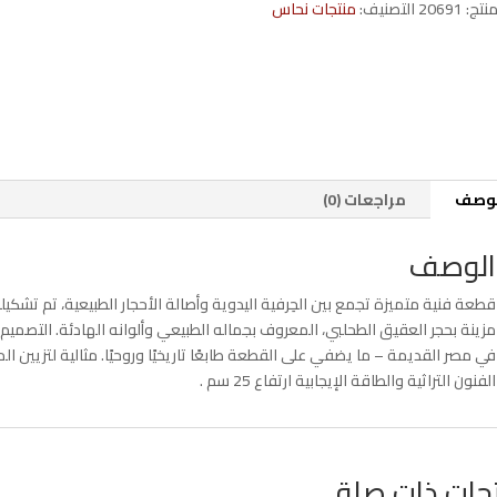
منتج:
20691
التصنيف:
منتجات نحاس
لوصف
مراجعات (0)
الوصف
قطعة فنية متميزة تجمع بين الحِرفية اليدوية وأصالة الأحجار الطبيعية، تم تشكي
مزينة بحجر العقيق الطحلبي، المعروف بجماله الطبيعي وألوانه الهادئة. التصمي
في مصر القديمة – ما يضفي على القطعة طابعًا تاريخيًا وروحيًا. مثالية لتزيين ا
الفنون التراثية والطاقة الإيجابية ارتفاع 25 سم .
جات ذات صلة