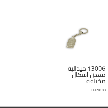
13006 ميدالية
معدن اشكال
مختلفة
EGP
90.00