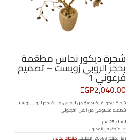
شجرة ديكور نحاس مطعّمة
بحجر الروبي زويست – تصميم
فرعوني 1
EGP
2,040.00
شجرة ديكور فنية يدوية من النحاس، مزينة بحجر الروبي زويست
بتصميم مستوحى من الفن الفرعوني.
ارتفاع 25 سم
غير متوفر في المخزون
رمز المنتج:
20688
التصنيف:
منتجات نحاس