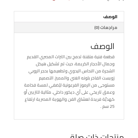
الوصف
مراجعات (0)
الوصف
قطعة فنية متقنة تدمج بين التراث المصري القديم
وجمال الأحجار الكريمة، حيث تم تشكيل هيكل
الشجرة من النحاس اليدوي وتطعيمها بحجر الروبي
زويست الفاخر بلونه الغني والمميز. التصميم
مستوحى من الرموز الفرعونية ليُضفي لمسة فخامة
وعمق تاريخي على أي ديكور داخلي. مثالية للتزيين أو
كهديّة فريدة لعشاق الفن والهوية المصرية ارتفاع
25 سم .
منتجات ذات صلة