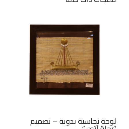
لوحة نحاسية يدوية – تصميم
“رحلة آتون”