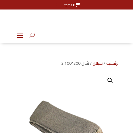
0 Items
الرئيسية
/
شيلان
/ شال 200*100 3