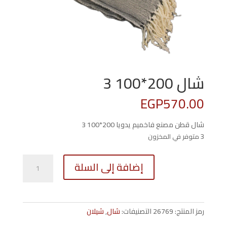
شال 200*100 3
EGP
570.00
شال قطن مصنع فاخميم يدويا 200*100 3
3 متوفر في المخزون
كمية
إضافة إلى السلة
شال
200*100
3
رمز المنتج:
26769
التصنيفات:
شال
,
شيلان