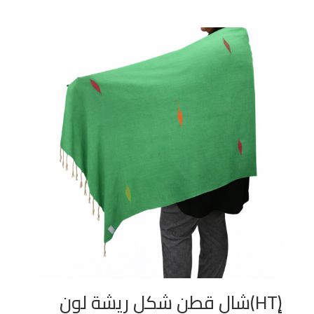
(HT)شال قطن شكل ريشة لون