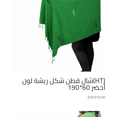
(HT)شال قطن شكل ريشة لون
أخضر 60*190
EGP
310.00