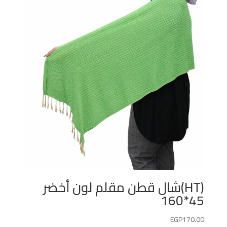
(HT)شال قطن مقلم لون أخضر
45*160
EGP
170.00