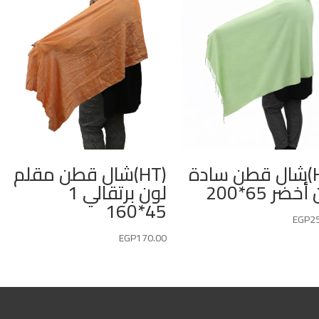
(HT)شال قطن سادة
(HT)شال قطن مقلم
خضر 65*200
لون برتقالي 1
45*160
EGP
2
EGP
170.00