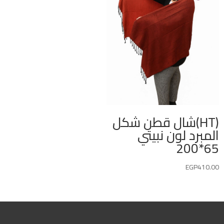
(HT)شال قطن شكل
المبرد لون نبيتي
65*200
EGP
410.00