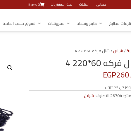
حسابي
الطلبات
سلة المشتريات
0 Items
زمات مطابخ
كليم وسجاد
مفروشات
تسوق حسب الخامة
ية
/
شيلان
/ شال فركه 60*220 4
فركه 60*220 4
EGP
260
وفر في المخزون
منتج:
26704
التصنيف:
شيلان