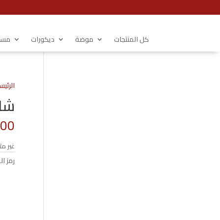
كل المنتجات
موضة
ديكورات
مستل
الرئيس
شال 
.00
غير مت
رمز ال