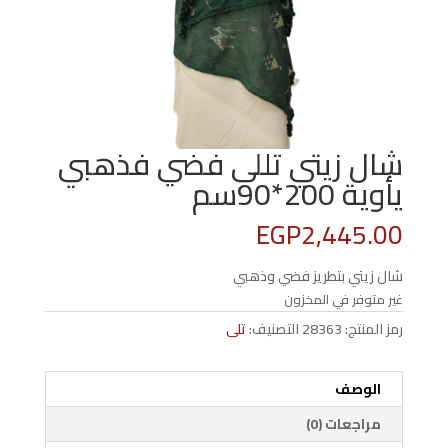
شال زيتي تللى فضي فذهبي
يأوية 200*90سم
EGP
2,445.00
شال زيتي بتطريز فضي وذهبي
غير متوفر في المخزون
رمز المنتج:
28363
التصنيف:
تلى
الوصف
مراجعات (0)