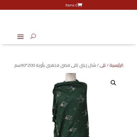
0 Items
الرئيسية
/
تلى
/ شال زيتي تللى فضي فذهبي يأوية 200*90سم