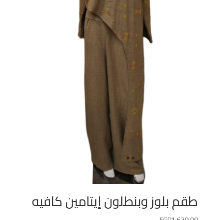
طقم بلوز وبنطلون إيتامين كافيه
EGP
1,630.00