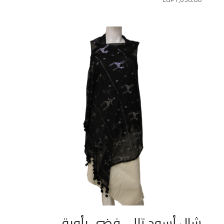
شال أسود تللى فضي يأوية