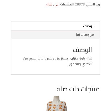
تللى
رمز المنتج:
28373
التصنيفات:
تلى
,
شال
ذهبي
ففضب
مقاس
150*40
الوصف
سم
مراجعات (0)
الوصف
شال بلون جنزاري مميز مزين بتطريز فاخر يجمع بين
الذهبي والفضي.
منتجات ذات صلة