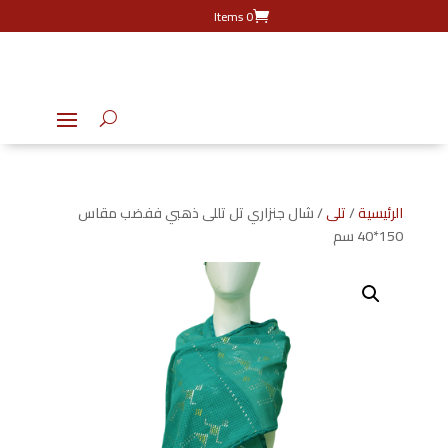
0 Items
الرئيسية
/
تلى
/ شال جنزاري تل تللى ذهبي ففضب مقاس
150*40 سم