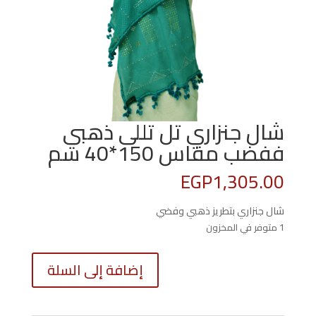
شال جنزاري تل تللى ذهبي
ففضب مقاس 150*40 سم
EGP
1,305.00
شال جنزاري بتطريز ذهبي وفضي
1 متوفر في المخزون
كمية
إضافة إلى السلة
شال
جنزاري
تل