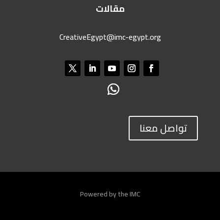
مقالات
CreativeEgypt@imc-egypt.org
تواصل معنا
Powered by the IMC