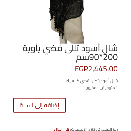
شال أسود تللى فضي يأوية
200*90سم
EGP
2,445.00
شال أسود بتطريز فضي كلاسيك
1 متوفر في المخزون
كمية
إضافة إلى السلة
شال
أسود
تللى
فضي
رمز المنتج:
28362
التصنيفات:
تلى
,
شال