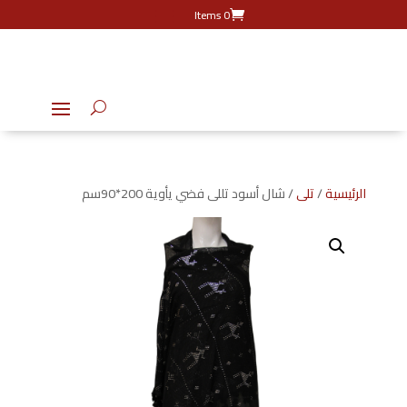
0 Items
الرئيسية
/
تلى
/ شال أسود تللى فضي يأوية 200*90سم