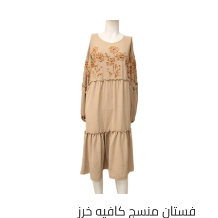
فستان منسج كافيه خرز