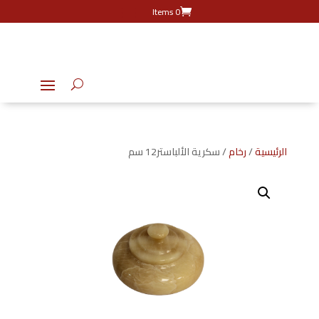
0 Items
الرئيسية
/
رخام
/ سكرية الألباستر12 سم