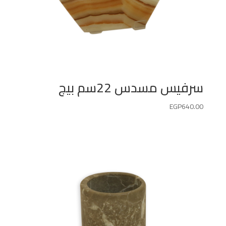
سرفيس مسدس 22سم بيج
EGP
640.00