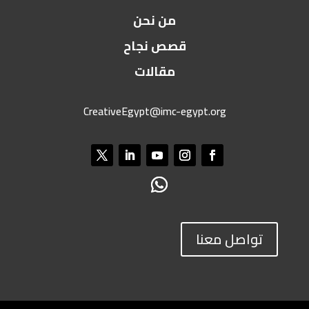
من نحن
قصص نجاح
مقالات
CreativeEgypt@imc-egypt.org
تواصل معنا