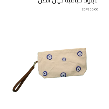
تابلوة خيامية خيال الظل
EGP
950.00