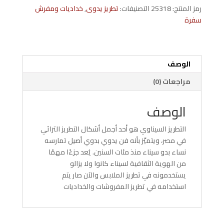
قماش
رمز المنتج:
25318
التصنيفات:
تطريز يدوى
,
خداديات ومفرش
كتان
سفرة
تطريز
سيناوى
اصفر
وبني
الوصف
مراجعات (0)
الوصف
التطريز السيناوي هو أحد أجمل أشكال التطريز التراثي
في مصر، ويتميّز بأنه فن يدوي بدوي أصيل تمارسه
نساء بدو سيناء منذ مئات السنين. يُعد جزءًا مهمًا
من الهوية الثقافية لسيناء كانوا ولا يزالو
يستخدمونه في تطريز الملابس والآن صار يتم
استخدامه في تطريز المفروشات والخداديات