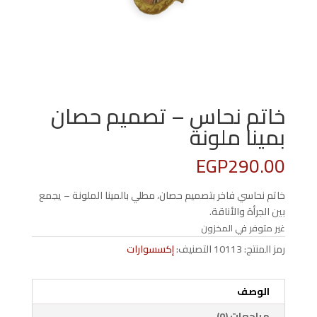
خاتم نحاس – تصميم حصان
بمينا ملونة
EGP
290.00
خاتم نحاسي فاخر بتصميم حصان، مطلي بالمينا الملونة – يجمع
بين الجرأة والأناقة.
غير متوفر في المخزون
رمز المنتج:
10113
التصنيف:
إكسسوارات
الوصف
مراجعات (0)