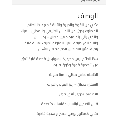
الوصف
عبّري عن القوة والحرية والأناقة مع هذا الخاتم
المصنوع يدويًا من النحاس الطبيعي والمطلي بالمينا،
والذي يأتي بتصميم مميز لحصان – رمز النبل
والانطلاق. طبقة المينا الملونة تضيف لمسة فنية
راقية، وتُبرز التفاصيل الدقيقة في الشكل.
هذا الخاتم ليس مجرد إكسسوار، بل قطعة فنية تعبّر
عن شخصية قوية وذوق فريد.
الخامة: نحاس مطلي + مينا ملونة
الشكل: حصان – رمز القوة والحرية
التصميم: يدوي، أنيق، فني
قابل للتعديل ليناسب مقاسات متعددة
مثالي كمظهر يومي مميز أو هدية فاخرة