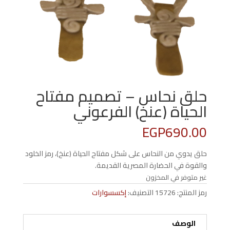
حلق نحاس – تصميم مفتاح
الحياة (عنخ) الفرعوني
EGP
690.00
حلق يدوي من النحاس على شكل مفتاح الحياة (عنخ)، رمز الخلود
والقوة في الحضارة المصرية القديمة.
غير متوفر في المخزون
رمز المنتج:
15726
التصنيف:
إكسسوارات
الوصف