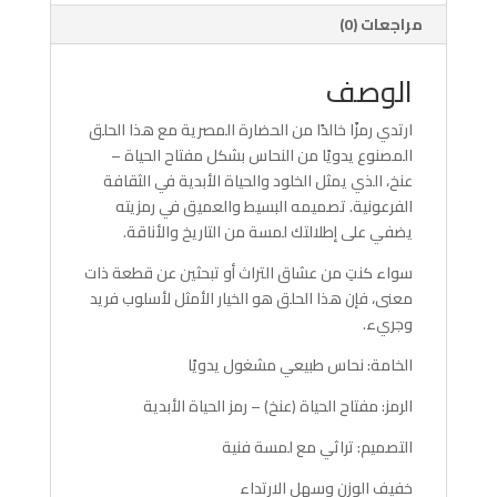
مراجعات (0)
الوصف
ارتدي رمزًا خالدًا من الحضارة المصرية مع هذا الحلق
المصنوع يدويًا من النحاس بشكل مفتاح الحياة –
عنخ، الذي يمثل الخلود والحياة الأبدية في الثقافة
الفرعونية. تصميمه البسيط والعميق في رمزيته
يضفي على إطلالتك لمسة من التاريخ والأناقة.
سواء كنتِ من عشاق التراث أو تبحثين عن قطعة ذات
معنى، فإن هذا الحلق هو الخيار الأمثل لأسلوب فريد
وجريء.
الخامة: نحاس طبيعي مشغول يدويًا
الرمز: مفتاح الحياة (عنخ) – رمز الحياة الأبدية
التصميم: تراثي مع لمسة فنية
خفيف الوزن وسهل الارتداء