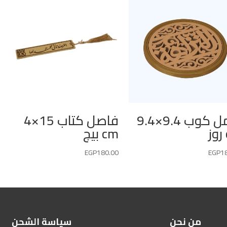
حامل كوب 9.4×9.4
فاصل كتاب 15×4
cm بيج
EGP
180.00
EGP
1
من نحن
سياسة الشحن