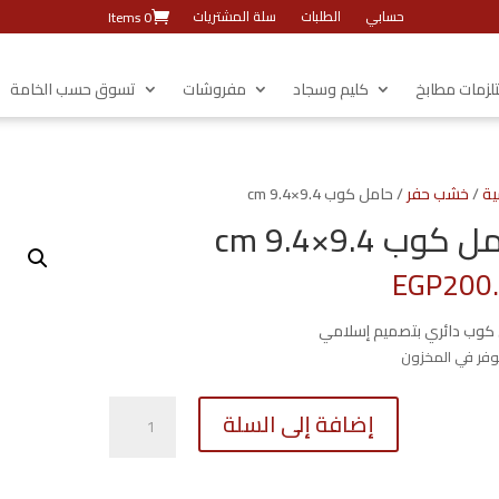
حسابي
الطلبات
سلة المشتريات
0 Items
زمات مطابخ
كليم وسجاد
مفروشات
تسوق حسب الخامة
ية
/
خشب حفر
/ حامل كوب 9.4×9.4 cm
كوب 9.4×9.4 cm
EGP
200
كوب دائري بتصميم إسلامي
كمية
إضافة إلى السلة
حامل
كوب
9.4x9.4