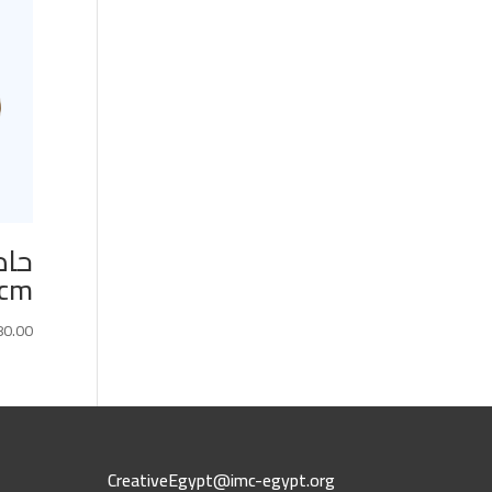
cm روز
80.00
CreativeEgypt@imc-egypt.org