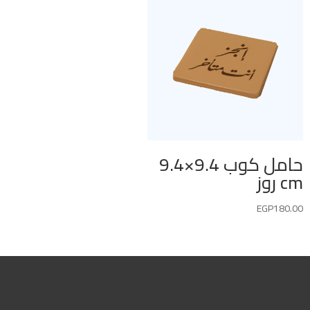
حامل كوب 9.4×9.4
cm روز
EGP
180.00