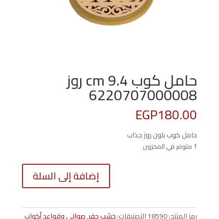
حامل كوب 9.4 cm روز
6220707000008
EGP
180.00
حامل كوب بلون روز جذاب
1 متوفر في المخزون
كمية
إضافة إلى السلة
حامل
كوب
9.4
cm
رمز المنتج:
18590
التصنيفات:
خشب حفر
,
صواني وقواعد أكواب