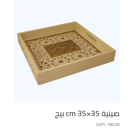
صينية 35×35 cm بيج
EGP
1,780.00