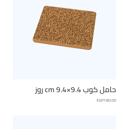
حامل كوب 9.4×9.4 cm روز
EGP
180.00