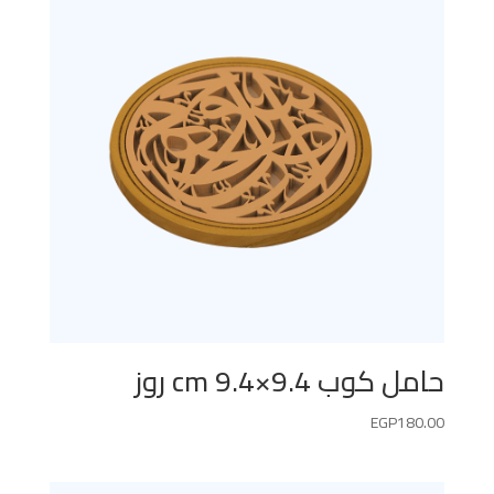
حامل كوب 9.4×9.4 cm روز
EGP
180.00