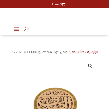
0 Items
الرئيسية
/
خشب حفر
/ حامل كوب 9.4 cm روز 6220707000008