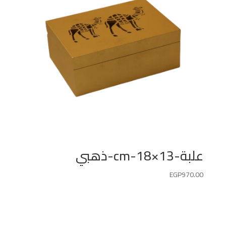
علبة-13×18-cm-ذهبي
EGP
970.00