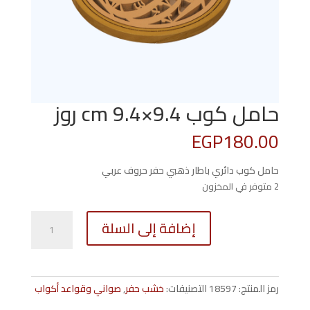
حامل كوب 9.4×9.4 cm روز
EGP
180.00
حامل كوب دائري باطار ذهبي حفر حروف عربي
2 متوفر في المخزون
كمية
إضافة إلى السلة
حامل
كوب
9.4x9.4
cm
رمز المنتج:
18597
التصنيفات:
خشب حفر
,
صواني وقواعد أكواب
روز