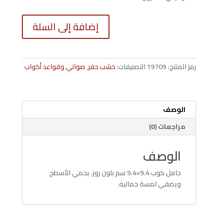
كمية
إضافة إلى السلة
حامل
كوب
9.4x9.4
cm
رمز المنتج:
19709
التصنيفات:
خشب حفر
,
صواني وقواعد أكواب
روز
900015
الوصف
مراجعات (0)
الوصف
حامل كوب 9.4×9.4 سم بلون روز، يحمي الأسطح
ويضفي لمسة جمالية.