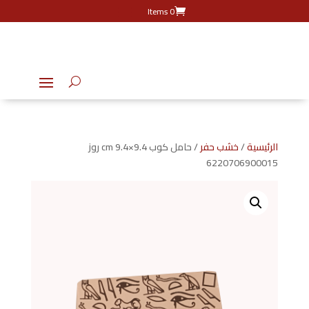
0 Items
الرئيسية
/
خشب حفر
/ حامل كوب 9.4×9.4 cm روز
6220706900015