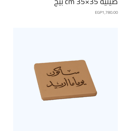
صينية 35×35 cm بيج
EGP
1,780.00