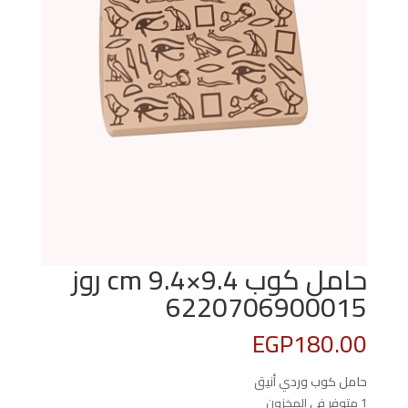
حامل كوب 9.4×9.4 cm روز
6220706900015
EGP
180.00
حامل كوب وردي أنيق
1 متوفر في المخزون