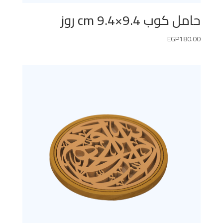
حامل كوب 9.4×9.4 cm روز
EGP
180.00