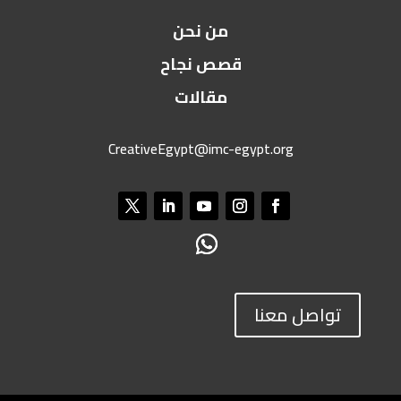
من نحن
قصص نجاح
مقالات
CreativeEgypt@imc-egypt.org
تواصل معنا