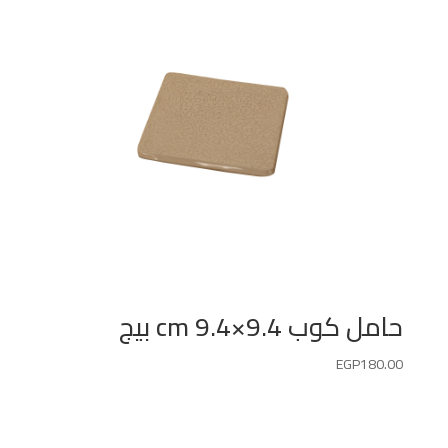
حامل كوب 9.4×9.4 cm بيج
EGP
180.00