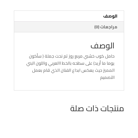
الوصف
مراجعات (0)
الوصف
حامل كوب خشبي مربع روز تم نحت جملة ( سأكون
يوما ما أريد) على سطحه بالخط االعربي واللون البني
المميز حيث يعكس ابداع الفنان الذي قام بعمل
التصميم
منتجات ذات صلة