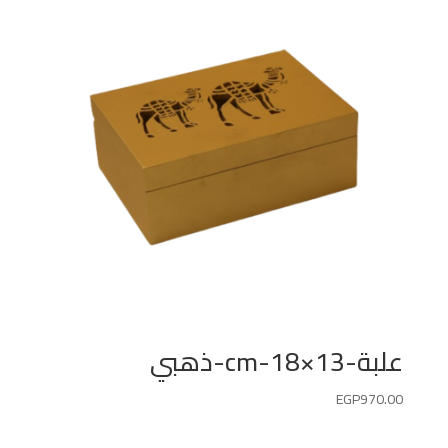
علبة-13×18-cm-ذهبي
EGP
970.00