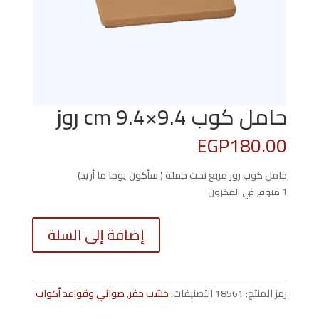
حامل كوب 9.4×9.4 cm روز
EGP
180.00
حامل كوب روز مربع نحت جملة ( سأكون يوما ما أريد)
1 متوفر في المخزون
كمية
إضافة إلى السلة
حامل
كوب
9.4x9.4
cm
رمز المنتج:
18561
التصنيفات:
خشب حفر
,
صواني وقواعد أكواب
روز