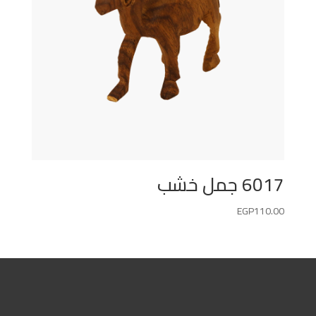
6017 جمل خشب
EGP
110.00