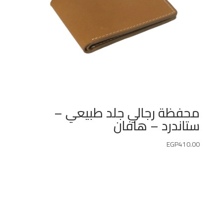
محفظة رجالي جلد طبيعي –
ستاندرد – هافان
EGP
410.00