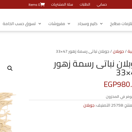
حسابي
الطلبات
سلة المشتريات
0 Items
زمات مطابخ
كليم وسجاد
مفروشات
تسوق حسب الخامة
ية
/
جوبلان
/ جوبلان نباتى رسمة زهور 47×33
لان نباتى رسمة زهور
EGP
980
وفر في المخزون
منتج:
25758
التصنيف:
جوبلان