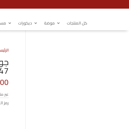
كل المنتجات
موضة
ديكورات
مستل
الرئيس
جوب
47×33
.00
غير مت
رمز ال