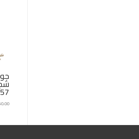
جوب
شجر
57×50
50.00