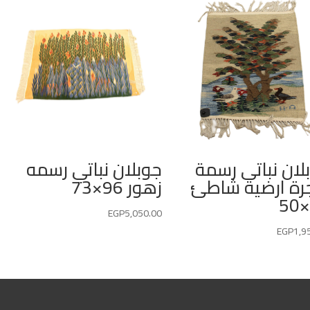
لان نباتى رسمة
جوبلان نباتي رسمه
ة ارضية شاطئ
زهور 96×73
EGP
5,050.00
EGP
1,9