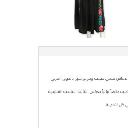
جلابية فلاحي شرائط – موديل 1″، المصنوعة من قماش قطني خفيف ومريح يليق بالذوق العربي
ف طابعاً تراثياً يعكس الأناقة الفلاحية التقليدية
 في كل تفصيلة.