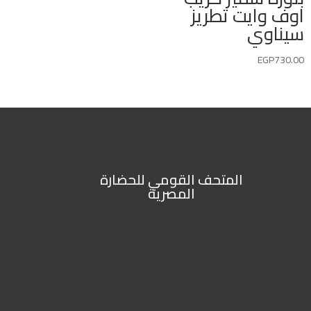
اوف وايت تطريز
سيناوي
EGP
730.00
المتحف القومي للحضارة
المصرية