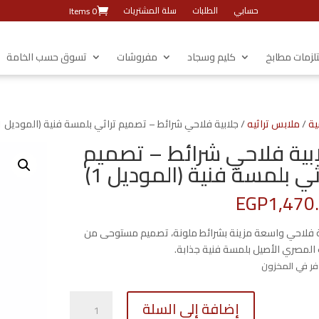
حسابي
الطلبات
سلة المشتريات
0 Items
زمات مطابخ
كليم وسجاد
مفروشات
تسوق حسب الخامة
ية
/
ملابس تراثيه
/ جلابية فلاحي شرائط – تصميم تراثي بلمسة فنية (الموديل 1)
بية فلاحي شرائط – تصميم
ثي بلمسة فنية (الموديل 1)
EGP
1,470
ة فلاحي واسعة مزينة بشرائط ملونة، تصميم مستوحى من
ث المصري الأصيل بلمسة فنية جذابة.
كمية
إضافة إلى السلة
جلابية