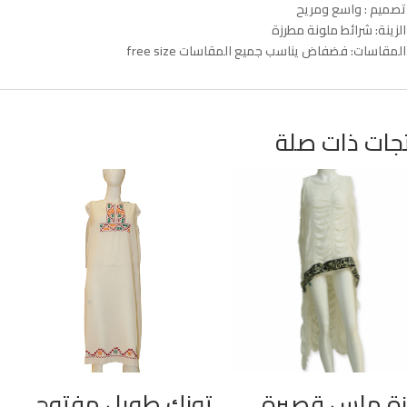
تصميم : واسع ومريح
الزينة: شرائط ملونة مطرزة
المقاسات: فضفاض يناسب جميع المقاسات free size
جات ذات صلة
زة ملس قصيرة
تونك طويل مفتوح