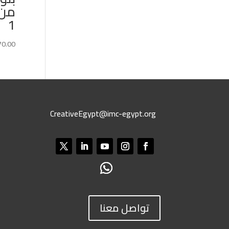
من 
1
70.00
CreativeEgypt@imc-egypt.org
تواصل معنا