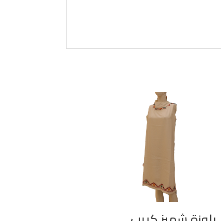
بلوزة شميز كريب