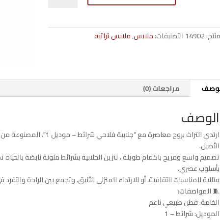
فلاحي
شرائط
–
منتج:
14902
التصنيفات:
ملابس
,
ملابس تراثيه
تصميم
تراثي
بلمسة
فنية
(الموديل
لوصف
مراجعات (0)
1)
الوصف
ارتدي التراث بروح معاصرة مع “
الأصيل.
تصميم واسع ومريح باكمام طويلة ، تتزين الجلابية بشرائط ملونة نابضة بالحياة تضي
بأسلوب عصري.
مثالية للمناسبات الثقافية، أو للارتداء المنزلي الأنيق، وتجمع بين الراحة والتفرد
🧵 المواصفات:
الخامة: قطن طبيعي ناعم
الموديل: شرائط – 1