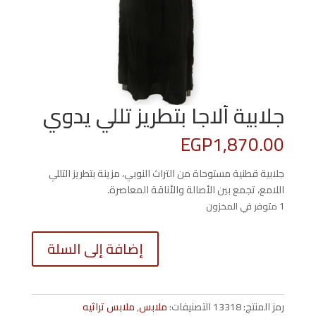
جلابية ألاجا بتطريز تللي يدوي
EGP
1,870.00
جلابية قطنية مستوحاة من التراث النوبي، مزينة بتطريز التللي
اللامع، تجمع بين الأصالة والأناقة المعاصرة.
1 متوفر في المخزون
كمية
إضافة إلى السلة
جلابية
ألاجا
بتطريز
تللي
رمز المنتج:
13318
التصنيفات:
ملابس
,
ملابس تراثيه