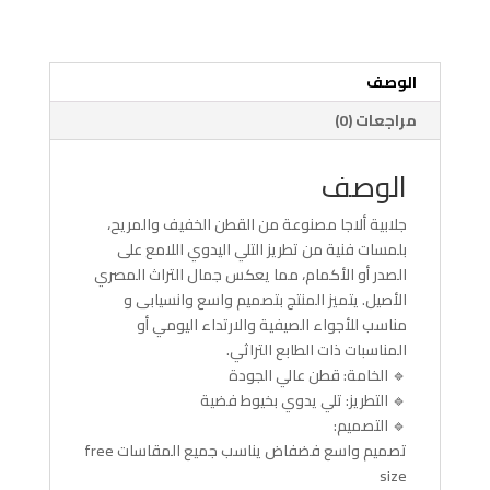
يدوي
الوصف
مراجعات (0)
الوصف
جلابية ألاجا مصنوعة من القطن الخفيف والمريح،
بلمسات فنية من تطريز التلي اليدوي اللامع على
الصدر أو الأكمام، مما يعكس جمال التراث المصري
الأصيل. يتميز المنتج بتصميم واسع وانسيابى و
مناسب للأجواء الصيفية والارتداء اليومي أو
المناسبات ذات الطابع التراثي.
🔹 الخامة: قطن عالي الجودة
🔹 التطريز: تلي يدوي بخيوط فضية
🔹 التصميم:
تصميم واسع فضفاض يناسب جميع المقاسات free
size